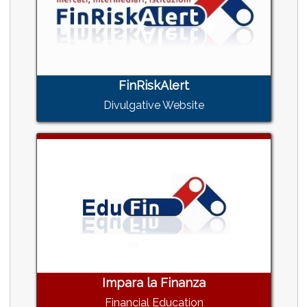
FinRiskAlert
Divulgative Website
Impara la Finanza
Financial Education