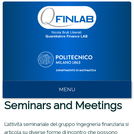
MENU
Seminars and Meetings
L’attività seminariale del gruppo Ingegneria finanziaria si
articola su diverse forme di incontro che possono