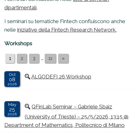
dipartimentali
.
I seminari su tematiche Fintech confluiscono anche
nelle
iniziative della Fintech Research Network.
Workshops
…
1
2
3
11
»
Oct
ALGODEFI 26 Workshop
08
2026
May
QFinLab Seminar – Gabriele Sbaiz
25
2026
(University of Trieste) – 25/5/2026, 13:15 @
Department of Mathematics, Politecnico di Milano